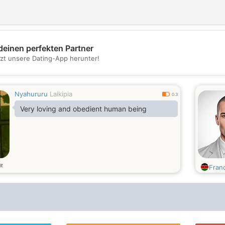
deinen perfekten Partner
tzt unsere Dating-App herunter!
💖
💕
Nyahururu
Laikipia
0.3
Very loving and obedient human being
lt
Fran