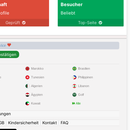
aft
Besucher
ofile
Beliebt
Geprüft
Top-Seite
rvice
Marokko
Brasilien
e
Tunesien
Philippinen
Algerien
Libanon
Ägypten
Golf
Kuwait
Alle
ungen
GB
|
Kindersicherheit
|
Kontakt
|
FAQ