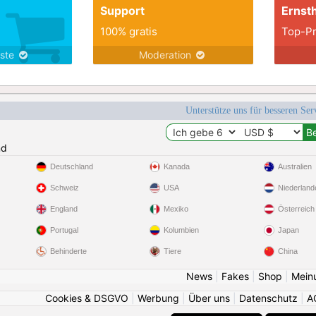
Support
Ernsth
100% gratis
Top-Pr
nste
Moderation
Unterstütze uns für besseren Se
nd
Deutschland
Kanada
Australien
Schweiz
USA
Niederland
England
Mexiko
Österreich
Portugal
Kolumbien
Japan
Behinderte
Tiere
China
News
|
Fakes
|
Shop
|
Mein
Cookies & DSGVO
|
Werbung
|
Über uns
|
Datenschutz
|
A