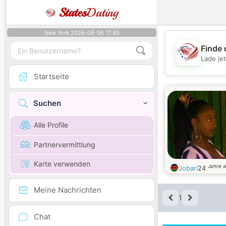
States
Dating
New York 2026-08-06 17:40
Finde 
Lade je
Startseite
Suchen
Alle Profile
Partnervermittlung
Karte verwenden
Jahre a
Jobari
24
Meine Nachrichten
1
Chat