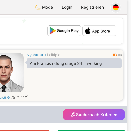
Mode
Login
Registrieren
💖
💕
Nyahururu
Laikipia
0.3
Am Francis ndung'u age 24 .. working
Jahre alt
cis978
25
Suche nach Kriterien