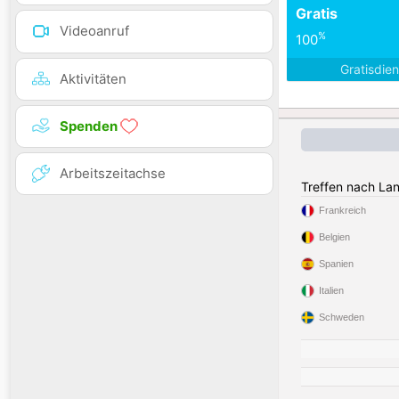
Gratis
Videoanruf
%
100
Gratisdie
Aktivitäten
Spenden
Arbeitszeitachse
Treffen nach La
Frankreich
Belgien
Spanien
Italien
Schweden