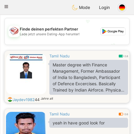
States
Dating
Toggle
Mode
Login
navigation
💖
Finde deinen perfekten Partner
Lade jetzt unsere Dating-App herunter!
💖
💕
💕
Tamil Nadu
0.8
Master degree with Finance
Management, Former Ambassador
of India to Bangladesh, Participant
of Defence Excercises. Basically
Trained by Indian Airforce. Physicall
Trained by Indian Army as Cadet
Jahre alt
Jaydev1982
44
Under Officer in College Days.
Presently working with Banking
Tamil Nadu
sector as INDEPENDENT
0.6
ASSOCIATE.
yeah in have good look for