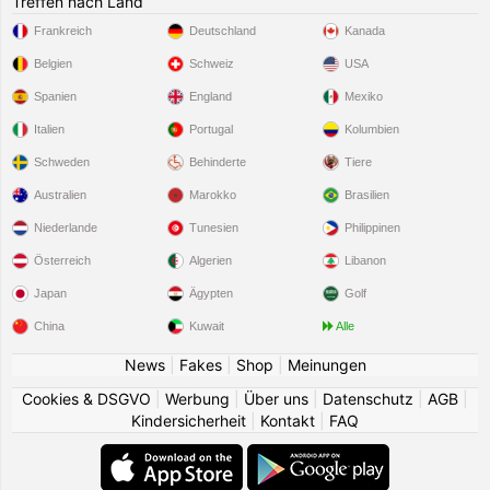
Treffen nach Land
Frankreich
Deutschland
Kanada
Belgien
Schweiz
USA
Spanien
England
Mexiko
Italien
Portugal
Kolumbien
Schweden
Behinderte
Tiere
Australien
Marokko
Brasilien
Niederlande
Tunesien
Philippinen
Österreich
Algerien
Libanon
Japan
Ägypten
Golf
China
Kuwait
Alle
News
|
Fakes
|
Shop
|
Meinungen
Cookies & DSGVO
|
Werbung
|
Über uns
|
Datenschutz
|
AGB
|
Kindersicherheit
|
Kontakt
|
FAQ