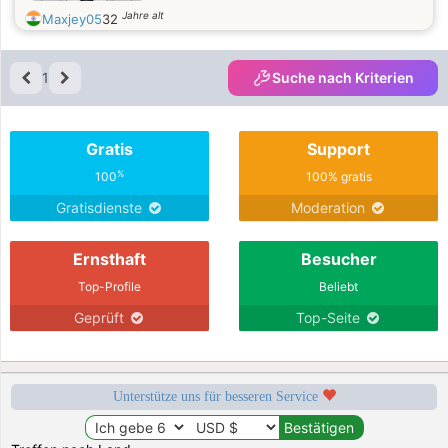
Jahre alt
Maxjey05
32
1
Suche nach Kriterien
Gratis
Support
%
100
100% gratis
Gratisdienste
Moderation
Ernsthaft
Besucher
Top-Profile
Beliebt
Geprüft
Top-Seite
Unterstütze uns für besseren Service