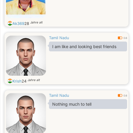
Jahre alt
Ak369
28
Tamil Nadu
0.6
I am like and looking best friends
Jahre alt
Krish
24
Tamil Nadu
0.6
Nothing much to tell