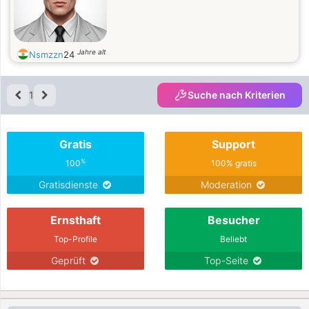
Jahre alt
Nsmzzn
24
1
Suche nach Kriterien
Gratis
Support
%
100
100% gratis
Gratisdienste
Moderation
Ernsthaft
Besucher
Top-Profile
Beliebt
Geprüft
Top-Seite