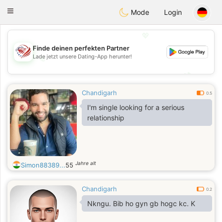
States
Dating
Toggle
Mode
Login
navigation
💖
Finde deinen perfekten Partner
Lade jetzt unsere Dating-App herunter!
💖
💕
💕
Chandigarh
0.5
I'm single looking for a serious
relationship
Jahre alt
Simon88389...
55
Chandigarh
0.2
Nkngu. Bib ho gyn gb hogc kc. K