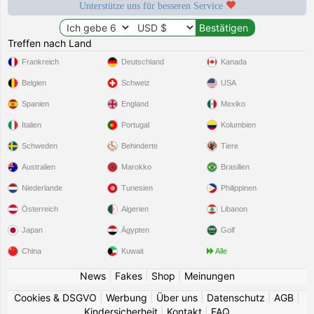
Unterstütze uns für besseren Service
Treffen nach Land
Frankreich
Deutschland
Kanada
Belgien
Schweiz
USA
Spanien
England
Mexiko
Italien
Portugal
Kolumbien
Schweden
Behinderte
Tiere
Australien
Marokko
Brasilien
Niederlande
Tunesien
Philippinen
Österreich
Algerien
Libanon
Japan
Ägypten
Golf
China
Kuwait
Alle
News
|
Fakes
|
Shop
|
Meinungen
Cookies & DSGVO
|
Werbung
|
Über uns
|
Datenschutz
|
AGB
|
Kindersicherheit
|
Kontakt
|
FAQ