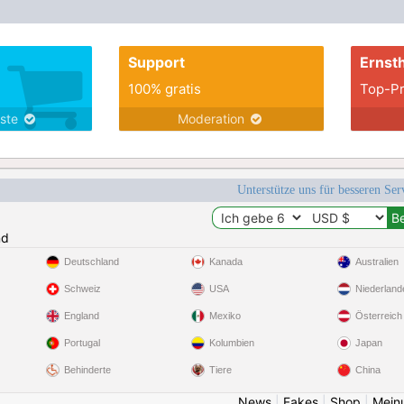
Support
Ernsth
100% gratis
Top-Pr
nste
Moderation
Unterstütze uns für besseren Se
nd
Deutschland
Kanada
Australien
Schweiz
USA
Niederland
England
Mexiko
Österreich
Portugal
Kolumbien
Japan
Behinderte
Tiere
China
News
|
Fakes
|
Shop
|
Mein