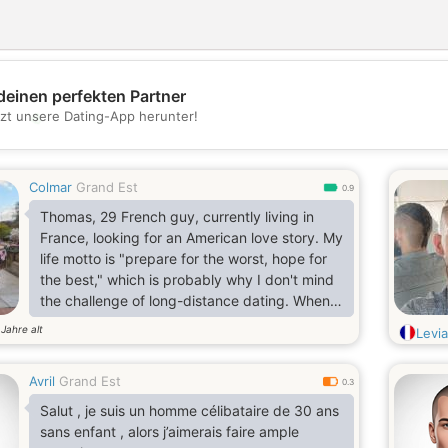
deinen perfekten Partner
💖
tzt unsere Dating-App herunter!
💕
Colmar
Grand Est
0.9
Thomas, 29 French guy, currently living in
France, looking for an American love story. My
life motto is "prepare for the worst, hope for
the best," which is probably why I don't mind
the challenge of long-distance dating. When
I'm not driving heavy rigs for work, I'm out in
Jahre alt
9
Levia
the woods running airsoft drills or keeping my
eyes on the sky with aviation.
Avril
Grand Est
0.3
Salut , je suis un homme célibataire de 30 ans
sans enfant , alors j’aimerais faire ample