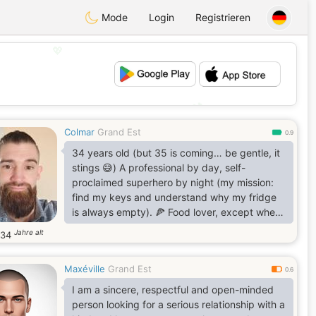
Mode
Login
Registrieren
💖
💕
Colmar
Grand Est
0.9
34 years old (but 35 is coming… be gentle, it
stings 😅) A professional by day, self-
proclaimed superhero by night (my mission:
find my keys and understand why my fridge
is always empty). 🍕 Food lover, except when
I cook… then it becomes more of an extreme
Jahre alt
34
sport. 🎬 Able to quote movies at moments
when absolutely no one asked for it. 😎 Sense
Maxéville
Grand Est
of humor certified 100% natural, no
0.6
preservatives. 🐶 Loves animals, especially
I am a sincere, respectful and open-minded
the ones that don’t judge me when I eat
person looking for a serious relationship with a
straight from the pan.