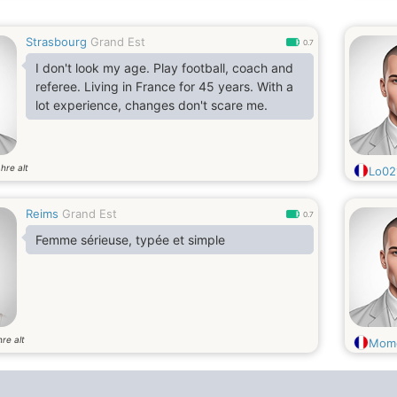
Strasbourg
Grand Est
0.7
I don't look my age. Play football, coach and
referee. Living in France for 45 years. With a
lot experience, changes don't scare me.
hre alt
Lo02
Reims
Grand Est
0.7
Femme sérieuse, typée et simple
re alt
Mom