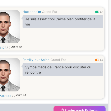
Huttenheim
Grand Est
0.7
Je suis assez cool, j'aime bien profiter de la
vie
Jahre alt
1173
52
Romilly-sur-Seine
Grand Est
0.6
Sympa métis de France pour discuter ou
rencontre
Jahre alt
o10100
33
Suche nach Kriterien