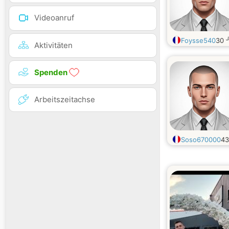
Videoanruf
J
Foysse540
30
Aktivitäten
Spenden
Arbeitszeitachse
Soso670000
4