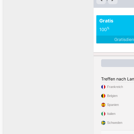
Gratis
%
100
Gratisdie
Treffen nach La
Frankreich
Belgien
Spanien
Italien
Schweden