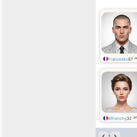
Ja
Francesko
67
Jah
Mfrenchy
32
1