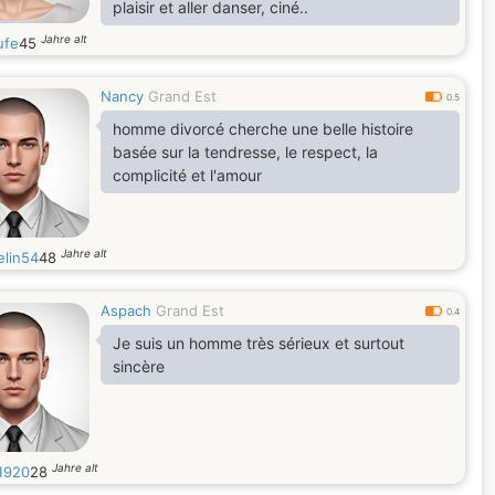
plaisir et aller danser, ciné..
Jahre alt
ufe
45
Nancy
Grand Est
0.5
homme divorcé cherche une belle histoire
basée sur la tendresse, le respect, la
complicité et l'amour
Jahre alt
elin54
48
Aspach
Grand Est
0.4
Je suis un homme très sérieux et surtout
sincère
Jahre alt
e1920
28