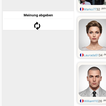
Jahr
Marko77
32
Meinung abgeben
Ja
Laurada51
34
Ja
William110
26