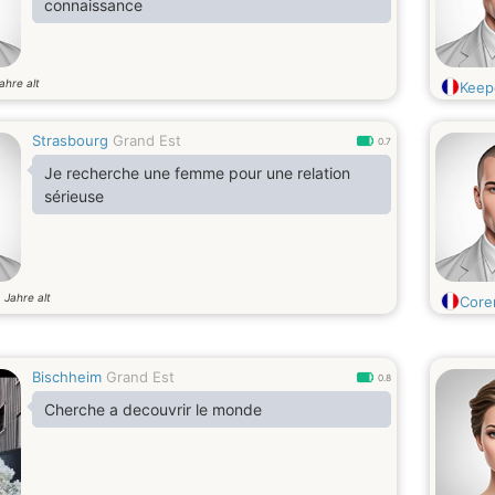
connaissance
ahre alt
Keep
Strasbourg
Grand Est
0.7
Je recherche une femme pour une relation
sérieuse
Jahre alt
3
Core
Bischheim
Grand Est
0.8
Cherche a decouvrir le monde