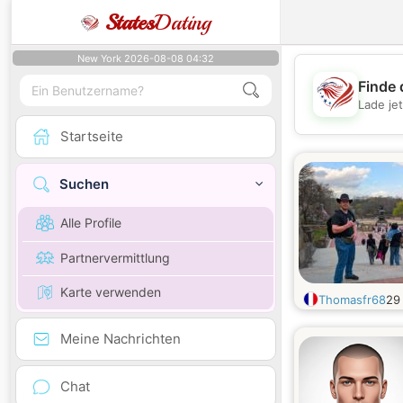
States
Dating
New York 2026-08-08 04:32
Finde 
Lade je
Startseite
Suchen
Alle Profile
Partnervermittlung
Karte verwenden
Thomasfr68
2
Meine Nachrichten
Chat