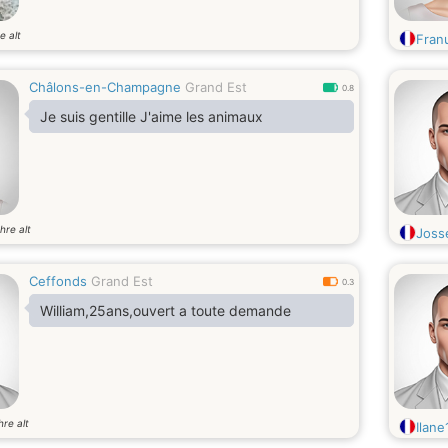
e alt
Fran
Châlons-en-Champagne
Grand Est
0.8
Je suis gentille J'aime les animaux
hre alt
Joss
Ceffonds
Grand Est
0.3
William,25ans,ouvert a toute demande
hre alt
Ilan