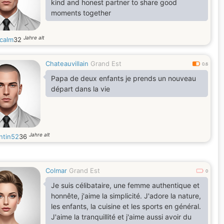
kind and honest partner to share good
moments together
Jahre alt
calm
32
Chateauvillain
Grand Est
0.6
Papa de deux enfants je prends un nouveau
départ dans la vie
Jahre alt
ntin52
36
Colmar
Grand Est
0
Je suis célibataire, une femme authentique et
honnête, j'aime la simplicité. J'adore la nature,
les enfants, la cuisine et les sports en général.
J'aime la tranquillité et j'aime aussi avoir du