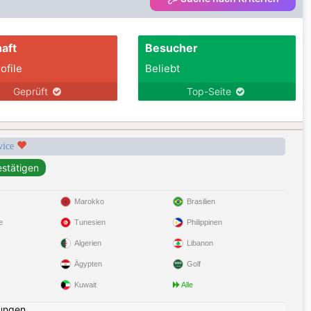
aft
Besucher
ofile
Beliebt
Geprüft
Top-Seite
rvice
Marokko
Brasilien
e
Tunesien
Philippinen
Algerien
Libanon
Ägypten
Golf
Kuwait
Alle
ungen