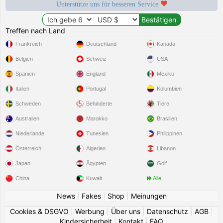
Unterstütze uns für besseren Service
Treffen nach Land
Frankreich
Deutschland
Kanada
Belgien
Schweiz
USA
Spanien
England
Mexiko
Italien
Portugal
Kolumbien
Schweden
Behinderte
Tiere
Australien
Marokko
Brasilien
Niederlande
Tunesien
Philippinen
Österreich
Algerien
Libanon
Japan
Ägypten
Golf
China
Kuwait
Alle
News
|
Fakes
|
Shop
|
Meinungen
Cookies & DSGVO
|
Werbung
|
Über uns
|
Datenschutz
|
AGB
|
Kindersicherheit
|
Kontakt
|
FAQ