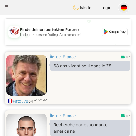
States
Dating
Toggle
Mode
Login
navigation
💖
Finde deinen perfekten Partner
Lade jetzt unsere Dating-App herunter!
💖
💕
💕
Île-de-France
0.7
63 ans vivant seul dans le 78
Jahre alt
Patou78
64
Île-de-France
0.7
Recherche correspondante
américaine