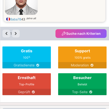
Jahre alt
Baba78
43
1
Suche nach Kriterien
Gratis
Support
%
100
100% gratis
Gratisdienste
Moderation
Ernsthaft
Besucher
Top-Profile
Beliebt
Geprüft
Top-Seite