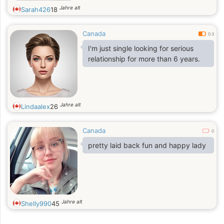
Jahre alt
Sarah426
18
Canada
0.3
I'm just single looking for serious
relationship for more than 6 years.
Jahre alt
Lindaalex
26
Canada
0
pretty laid back fun and happy lady
Jahre alt
Shelly990
45