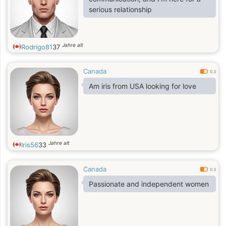
serious relationship
Jahre alt
Rodrigo81
37
Canada
0.3
Am iris from USA looking for love
Jahre alt
Iris56
33
Canada
0.3
Passionate and independent women