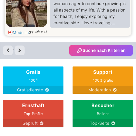
woman eager to continue growing in
all aspects of my life. With a passion
for health, I enjoy exploring my
creative side. I love traveling,
discovering new places, going out at
Jahre alt
Medellin
37
night, visiting restaurants, and
connecting with nature, especially in
botanical parks. I am passionate
1
Suche nach Kriterien
about self-improvement, reading
inspiring books, and surrounding
myself with people who give me
Gratis
Support
good energy. I am clear that I want
to start a family in the future and
%
100
100% gratis
build a meaningful l
Gratisdienste
Moderation
Ernsthaft
Besucher
Top-Profile
Beliebt
Geprüft
Top-Seite