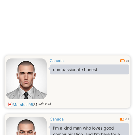
Canada
0.1
compassionate honest
Jahre alt
Marshall95
31
Canada
0.3
I'm a kind man who loves good
communication, and I'm here for a