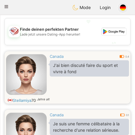
States
Dating
Toggle
Mode
Login
navigation
💖
Finde deinen perfekten Partner
💖
Lade jetzt unsere Dating-App herunter!
💕
💕
Canada
0.4
J'ai bien discuté faire du sport et
vivre à fond
Jahre alt
Stellamiya
70
Canada
0.1
Je suis une femme célibataire à la
recherche d'une relation sérieuse.