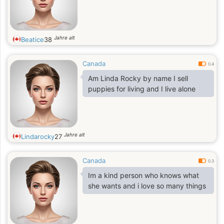
Jahre alt
Beatice
38
Canada
0.4
Am Linda Rocky by name I sell
puppies for living and I live alone
Jahre alt
Lindarocky
27
Canada
0.3
Im a kind person who knows what
she wants and i love so many things