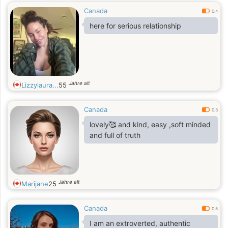
Canada
0.4
here for serious relationship
Jahre alt
Lizzylaura...
55
Canada
0.3
lovely🥰 and kind, easy ,soft minded
and full of truth
Jahre alt
Marijane
25
Canada
0.5
I am an extroverted, authentic