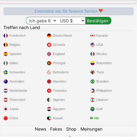
Unterstütze uns für besseren Service
Treffen nach Land
Frankreich
Deutschland
Kanada
Belgien
Schweiz
USA
Spanien
England
Mexiko
Italien
Portugal
Kolumbien
Schweden
Behinderte
Tiere
Australien
Marokko
Brasilien
Niederlande
Tunesien
Philippinen
Österreich
Algerien
Libanon
Japan
Ägypten
Golf
China
Kuwait
Alle
News
|
Fakes
|
Shop
|
Meinungen