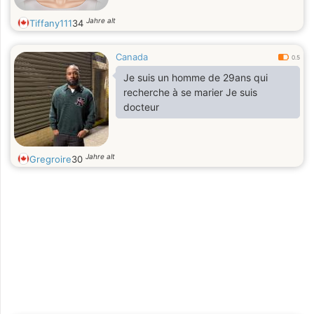
Jahre alt
Tiffany111
34
Canada
0.5
Je suis un homme de 29ans qui
recherche à se marier Je suis
docteur
Jahre alt
Gregroire
30