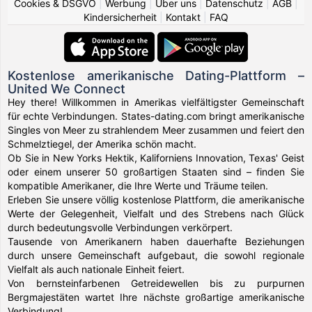
Cookies & DSGVO
|
Werbung
|
Über uns
|
Datenschutz
|
AGB
|
Kindersicherheit
|
Kontakt
|
FAQ
Kostenlose amerikanische Dating-Plattform –
United We Connect
Hey there! Willkommen in Amerikas vielfältigster Gemeinschaft
für echte Verbindungen. States-dating.com bringt amerikanische
Singles von Meer zu strahlendem Meer zusammen und feiert den
Schmelztiegel, der Amerika schön macht.
Ob Sie in New Yorks Hektik, Kaliforniens Innovation, Texas' Geist
oder einem unserer 50 großartigen Staaten sind – finden Sie
kompatible Amerikaner, die Ihre Werte und Träume teilen.
Erleben Sie unsere völlig kostenlose Plattform, die amerikanische
Werte der Gelegenheit, Vielfalt und des Strebens nach Glück
durch bedeutungsvolle Verbindungen verkörpert.
Tausende von Amerikanern haben dauerhafte Beziehungen
durch unsere Gemeinschaft aufgebaut, die sowohl regionale
Vielfalt als auch nationale Einheit feiert.
Von bernsteinfarbenen Getreidewellen bis zu purpurnen
Bergmajestäten wartet Ihre nächste großartige amerikanische
Verbindung!