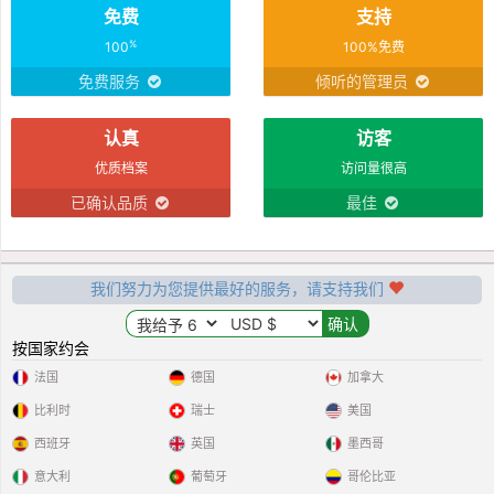
免费
支持
%
100
100%免费
免费服务
倾听的管理员
认真
访客
优质档案
访问量很高
已确认品质
最佳
我们努力为您提供最好的服务，请支持我们
按国家约会
法国
德国
加拿大
比利时
瑞士
美国
西班牙
英国
墨西哥
意大利
葡萄牙
哥伦比亚