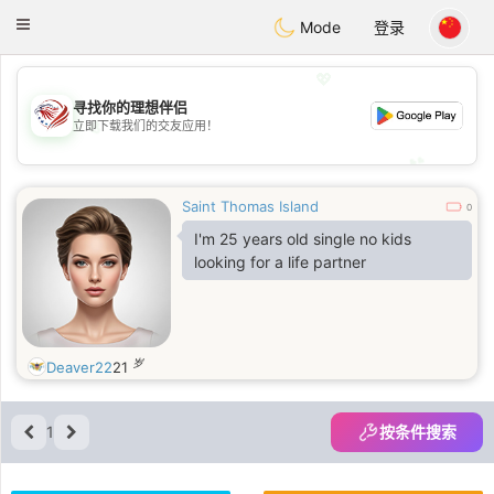
States
Dating
Toggle
Mode
登录
navigation
💖
寻找你的理想伴侣
立即下载我们的交友应用！
💖
💕
💕
Saint Thomas Island
0
I'm 25 years old single no kids
looking for a life partner
岁
Deaver22
21
1
按条件搜索