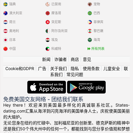
瑞典
已禁用
宠物
澳大利亚
摩洛哥
巴西
荷兰
突尼斯
菲律宾
奥地利
阿尔及利亚
黎巴嫩
日本
埃及
海湾
中国
科威特
所有列表
新闻
|
诈骗者
|
商店
|
意见
Cookie和GDPR
|
广告
|
关于我们
|
隐私
|
使用条款
|
儿童安全
|
联
系我们
|
常见问题
免费美国交友网络 - 团结我们联系
Hey there！欢迎来到美国最多样化的真诚联系社区。States-
dating.com汇集从海洋到闪亮海洋的美国单身人士，庆祝使美国美丽
的大熔炉。
无论您身在纽约的忙碌中、加利福尼亚的创新里、德克萨斯的精神中
还是我们50个伟大州中的任何一个，都能找到与您分享价值观和梦想