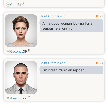
岁
Gotti
31
Saint Croix Island
0.3
Am a good woman looking for a
serious relationship
岁
Coconut
39
Saint Croix Island
0.4
I'm indian musician rapper
岁
Aman88
22