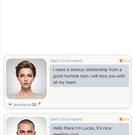
Saint Croix Island
0.3
I need a serious relationship from a
good humble man i will love you with
all my heart
岁
Jennketxr
30
Saint Croix Island
0.3
Hello there I'm Lucas, it's nice
meeting you!