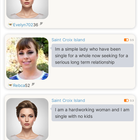
岁
Evelyn702
36
Saint Croix Island
0.5
Im a simple lady who have been
single for a whole now seeking for a
serious long term relationship
岁
Rebca
52
Saint Croix Island
0.3
I am a hardworking woman and I am
single with no kids