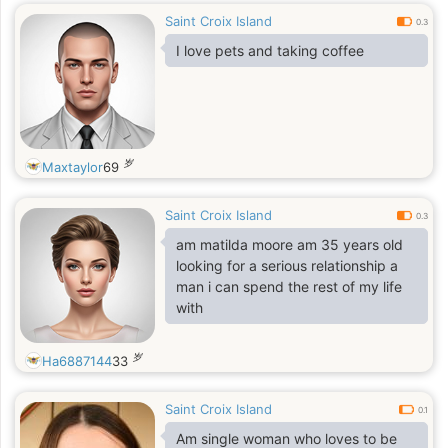
Saint Croix Island
0.3
I love pets and taking coffee
岁
Maxtaylor
69
Saint Croix Island
0.3
am matilda moore am 35 years old
looking for a serious relationship a
man i can spend the rest of my life
with
岁
Ha6887144
33
Saint Croix Island
0.1
Am single woman who loves to be