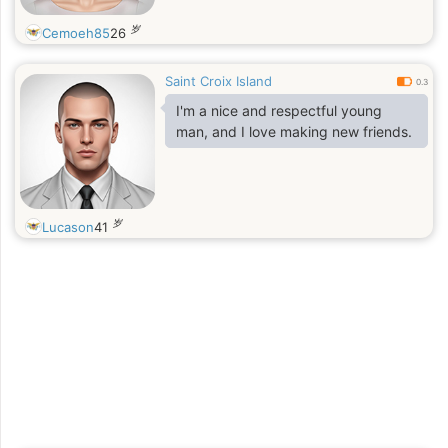
岁
Cemoeh85
26
Saint Croix Island
0.3
I'm a nice and respectful young
man, and I love making new friends.
岁
Lucason
41