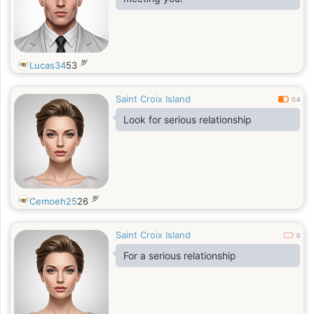
岁
Lucas34
53
Saint Croix Island
0.4
Look for serious relationship
岁
Cemoeh25
26
Saint Croix Island
0
For a serious relationship