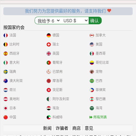
我们努力为您提供最好的服务，请支持我们
按国家约会
法国
德国
加拿大
比利时
瑞士
美国
西班牙
英国
墨西哥
意大利
葡萄牙
哥伦比亚
瑞典
已禁用
宠物
澳大利亚
摩洛哥
巴西
荷兰
突尼斯
菲律宾
奥地利
阿尔及利亚
黎巴嫩
日本
埃及
海湾
中国
科威特
所有列表
新闻
|
诈骗者
|
商店
|
意见