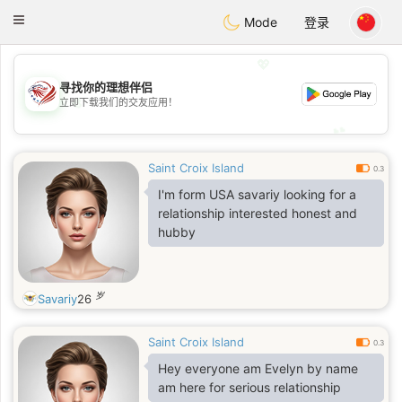
States
Dating
Toggle
Mode
登录
navigation
💖
寻找你的理想伴侣
💖
立即下载我们的交友应用！
💕
💕
Saint Croix Island
0.3
I'm form USA savariy looking for a
relationship interested honest and
hubby
岁
Savariy
26
Saint Croix Island
0.3
Hey everyone am Evelyn by name
am here for serious relationship