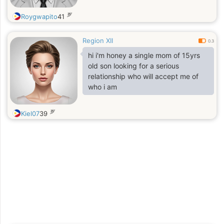
岁
Roygwapito
41
Region XII
0.3
hi i'm honey a single mom of 15yrs
old son looking for a serious
relationship who will accept me of
who i am
岁
Kiel07
39