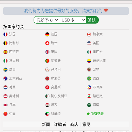
我们努力为您提供最好的服务，请支持我们
按国家约会
法国
德国
加拿大
比利时
瑞士
美国
西班牙
英国
墨西哥
意大利
葡萄牙
哥伦比亚
瑞典
已禁用
宠物
澳大利亚
摩洛哥
巴西
荷兰
突尼斯
菲律宾
奥地利
阿尔及利亚
黎巴嫩
日本
埃及
海湾
中国
科威特
所有列表
新闻
|
诈骗者
|
商店
|
意见