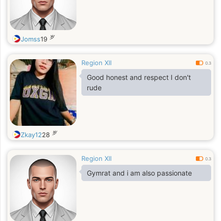
岁
Jomss
19
Region XII
0.3
Good honest and respect I don't
rude
岁
Zkay12
28
Region XII
0.3
Gymrat and i am also passionate