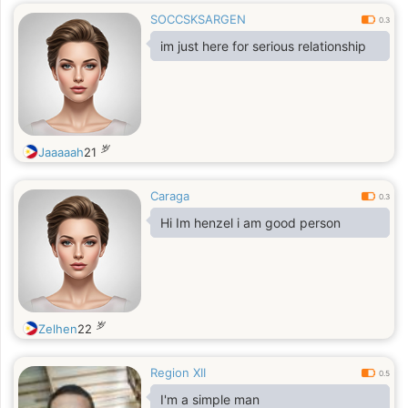
SOCCSKSARGEN
0.3
im just here for serious relationship
岁
Jaaaaah
21
Caraga
0.3
Hi Im henzel i am good person
岁
Zelhen
22
Region XII
0.5
I'm a simple man