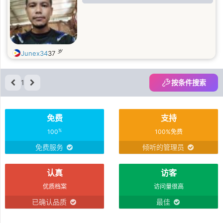
岁
Junex34
37
1
按条件搜索
免费
支持
%
100
100%免费
免费服务
倾听的管理员
认真
访客
优质档案
访问量很高
已确认品质
最佳