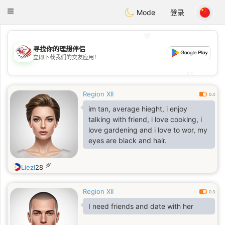
States
Dating
Toggle
Mode
登录
navigation
💖
寻找你的理想伴侣
💖
立即下载我们的交友应用！
💕
💕
Region XII
0.4
im tan, average hieght, i enjoy
talking with friend, i love cooking, i
love gardening and i love to wor, my
eyes are black and hair.
岁
Liezl
28
Region XII
0.3
I need friends and date with her