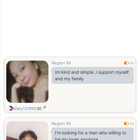
Region XII
0.5
Im kind and simple..i support myself
and my family
岁
Mary121695
30
Region XII
0.5
I'm looking for a man who willing to
be my lover anymore