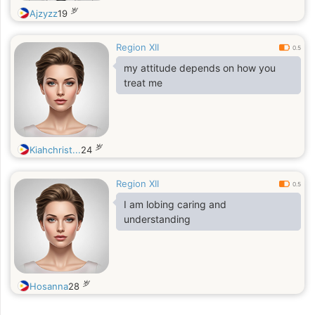
岁
Ajzyzz
19
Region XII
0.5
my attitude depends on how you
treat me
岁
Kiahchrist...
24
Region XII
0.5
I am lobing caring and
understanding
岁
Hosanna
28