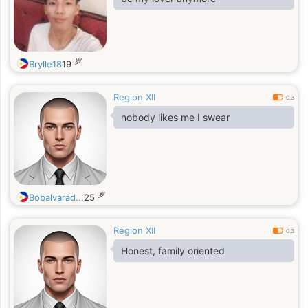
岁
Brylle18
19
Region XII
0.3
nobody likes me I swear
岁
Bobalvarad...
25
Region XII
0.3
Honest, family oriented