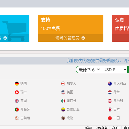
支持
认真
100%免费
优质档
务
倾听的管理员
我们努力为您提供最好的服务，请
德国
加拿大
澳大利亚
瑞士
美国
荷兰
英国
墨西哥
奥地利
葡萄牙
哥伦比亚
日本
已禁用
宠物
中国
新闻
|
诈骗者
|
商店
|
意