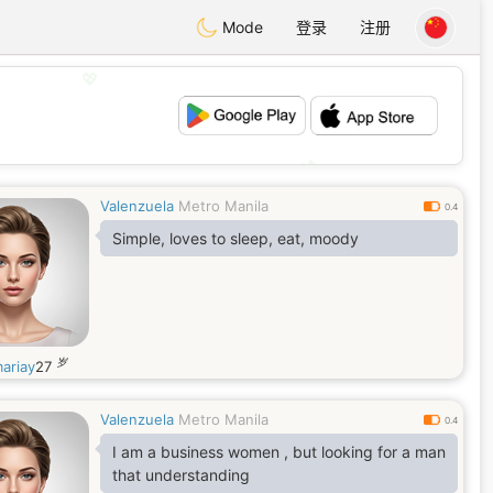
Mode
登录
注册
💖
💕
Valenzuela
Metro Manila
0.4
Simple, loves to sleep, eat, moody
岁
ariay
27
Valenzuela
Metro Manila
0.4
I am a business women , but looking for a man
that understanding