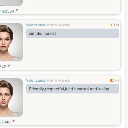
岁
eme25
34
Valenzuela
Metro Manila
0.1
simple..honest
岁
3
42
Valenzuela
Metro Manila
0.4
Friendly,respectful,kind hearted and loving
岁
820
40