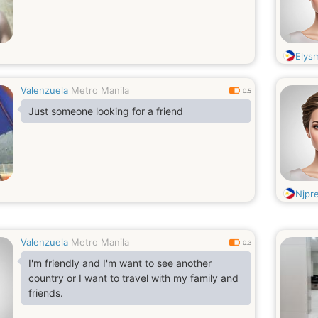
Elys
Valenzuela
Metro Manila
0.5
Just someone looking for a friend
Njpr
Valenzuela
Metro Manila
0.3
I'm friendly and I'm want to see another
country or I want to travel with my family and
friends.