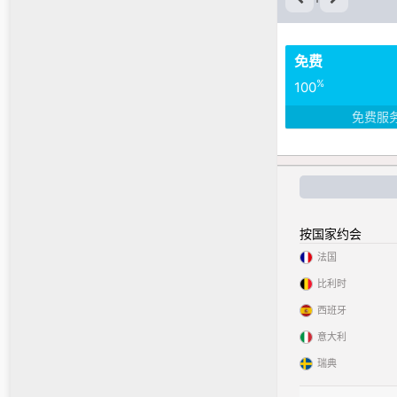
免费
%
100
免费服
按国家约会
法国
比利时
西班牙
意大利
瑞典