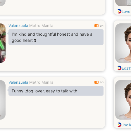
Lov
Valenzuela
Metro Manila
0.4
I'm kind and thoughtful honest and have a
good heart ❣️
Edz1
Valenzuela
Metro Manila
0.3
Funny ,dog lover, easy to talk with
Jho1