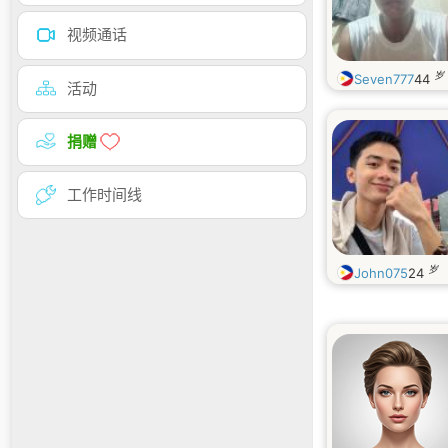
视频通话
岁
Seven777
44
活动
捐赠
工作时间线
岁
John075
24