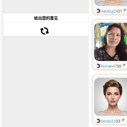
岁
Hatdog24
21
给出您的意见
岁
Fernan47
50
岁
Sandy23
33