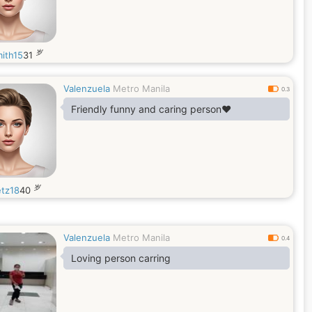
岁
mith15
31
Valenzuela
Metro Manila
0.3
Friendly funny and caring person❤️
岁
etz18
40
Valenzuela
Metro Manila
0.4
Loving person carring