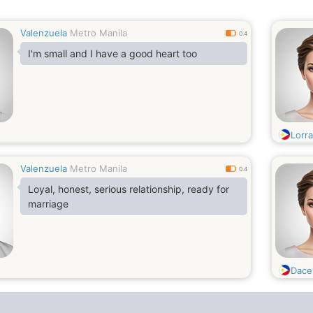
Valenzuela
Metro Manila
0.4
I'm small and I have a good heart too
Lorr
Valenzuela
Metro Manila
0.4
Loyal, honest, serious relationship, ready for
marriage
Dace