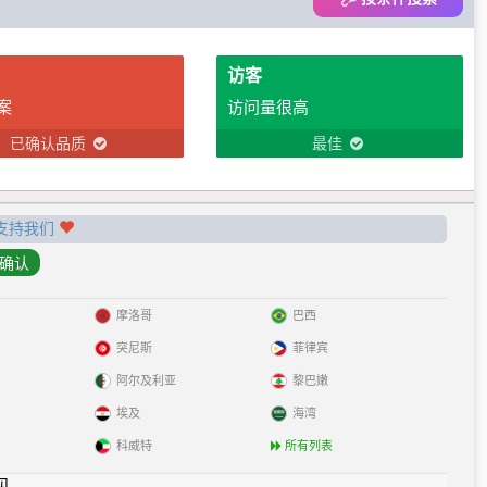
访客
案
访问量很高
已确认品质
最佳
支持我们
摩洛哥
巴西
突尼斯
菲律宾
阿尔及利亚
黎巴嫩
埃及
海湾
科威特
所有列表
见