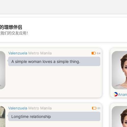
的理想伴侣
💖
载我们的交友应用！
💕
Valenzuela
Metro Manila
0.4
A simple woman loves a simple thing.
Anam
Valenzuela
Metro Manila
0.1
Longtime relationship