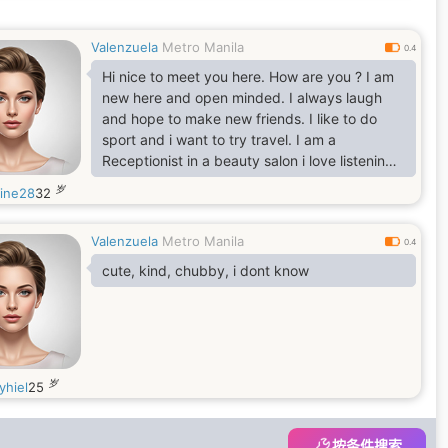
Valenzuela
Metro Manila
0.4
Hi nice to meet you here. How are you ? I am
new here and open minded. I always laugh
and hope to make new friends. I like to do
sport and i want to try travel. I am a
Receptionist in a beauty salon i love listening
music i love to cook dancing , if you are
岁
aine28
32
interested its free to send me a message :)
Valenzuela
Metro Manila
0.4
cute, kind, chubby, i dont know
岁
yhiel
25
按条件搜索