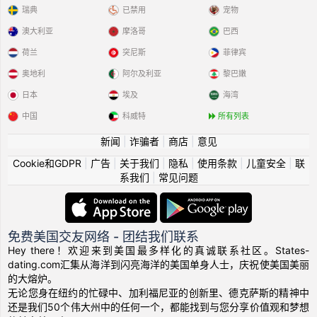
瑞典
已禁用
宠物
澳大利亚
摩洛哥
巴西
荷兰
突尼斯
菲律宾
奥地利
阿尔及利亚
黎巴嫩
日本
埃及
海湾
中国
科威特
所有列表
新闻
|
诈骗者
|
商店
|
意见
Cookie和GDPR
|
广告
|
关于我们
|
隐私
|
使用条款
|
儿童安全
|
联
系我们
|
常见问题
免费美国交友网络 - 团结我们联系
Hey there！欢迎来到美国最多样化的真诚联系社区。States-
dating.com汇集从海洋到闪亮海洋的美国单身人士，庆祝使美国美丽
的大熔炉。
无论您身在纽约的忙碌中、加利福尼亚的创新里、德克萨斯的精神中
还是我们50个伟大州中的任何一个，都能找到与您分享价值观和梦想