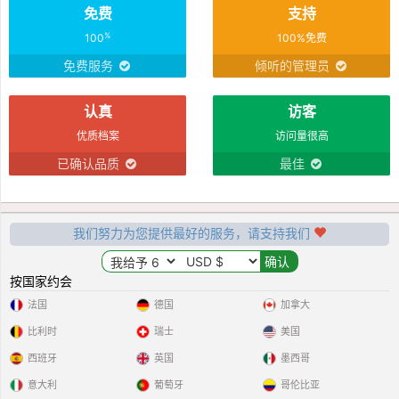
免费
支持
%
100
100%免费
免费服务
倾听的管理员
认真
访客
优质档案
访问量很高
已确认品质
最佳
我们努力为您提供最好的服务，请支持我们
按国家约会
法国
德国
加拿大
比利时
瑞士
美国
西班牙
英国
墨西哥
意大利
葡萄牙
哥伦比亚