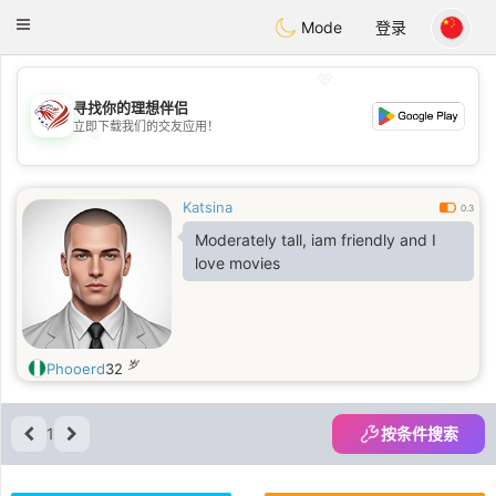
States
Dating
Toggle
Mode
登录
navigation
💖
寻找你的理想伴侣
立即下载我们的交友应用！
💖
💕
💕
Katsina
0.3
Moderately tall, iam friendly and I
love movies
岁
Phooerd
32
1
按条件搜索