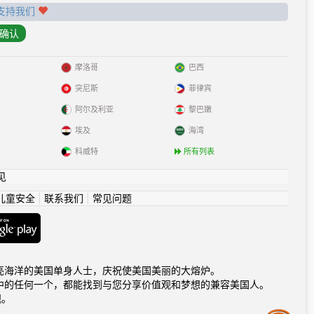
支持我们
摩洛哥
巴西
突尼斯
菲律宾
阿尔及利亚
黎巴嫩
埃及
海湾
科威特
所有列表
见
儿童安全
|
联系我们
|
常见问题
海洋到闪亮海洋的美国单身人士，庆祝使美国美丽的大熔炉。
中的任何一个，都能找到与您分享价值观和梦想的兼容美国人。
观。
Assistance