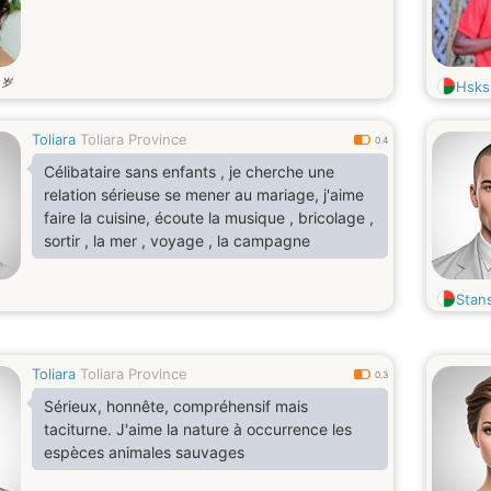
岁
0
Hsks
Toliara
Toliara Province
0.4
Célibataire sans enfants , je cherche une
relation sérieuse se mener au mariage, j'aime
faire la cuisine, écoute la musique , bricolage ,
sortir , la mer , voyage , la campagne
Stan
Toliara
Toliara Province
0.3
Sérieux, honnête, compréhensif mais
taciturne. J'aime la nature à occurrence les
espèces animales sauvages