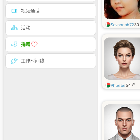
视频通话
Savannah72
3
活动
捐赠
工作时间线
岁
Phoebe
54