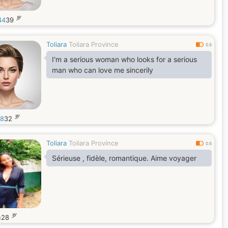
岁
44
39
Toliara
Toliara Province
0.5
I'm a serious woman who looks for a serious
man who can love me sincerily
岁
18
32
Toliara
Toliara Province
0.5
Sérieuse , fidèle, romantique. Aime voyager
岁
h
28