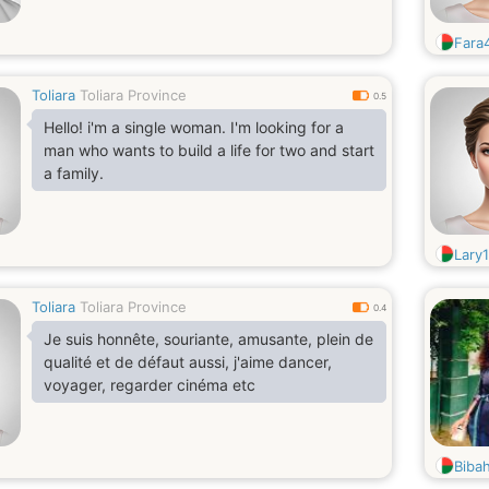
Fara
Toliara
Toliara Province
0.5
Hello! i'm a single woman. I'm looking for a
man who wants to build a life for two and start
a family.
Lary
Toliara
Toliara Province
0.4
Je suis honnête, souriante, amusante, plein de
qualité et de défaut aussi, j'aime dancer,
voyager, regarder cinéma etc
Biba