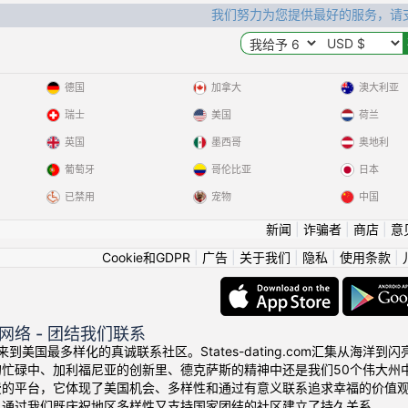
我们努力为您提供最好的服务，请
德国
加拿大
澳大利亚
瑞士
美国
荷兰
英国
墨西哥
奥地利
葡萄牙
哥伦比亚
日本
已禁用
宠物
中国
新闻
|
诈骗者
|
商店
|
意
Cookie和GDPR
|
广告
|
关于我们
|
隐私
|
使用条款
|
网络 - 团结我们联系
！欢迎来到美国最多样化的真诚联系社区。States-dating.com汇集从
的忙碌中、加利福尼亚的创新里、德克萨斯的精神中还是我们50个伟大州
费的平台，它体现了美国机会、多样性和通过有意义联系追求幸福的价值
人通过我们既庆祝地区多样性又支持国家团结的社区建立了持久关系。