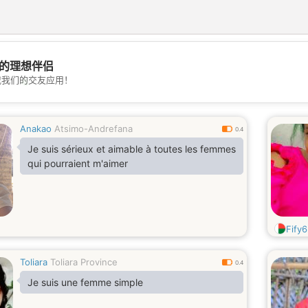
的理想伴侣
💖
载我们的交友应用！
💕
Anakao
Atsimo-Andrefana
0.4
Je suis sérieux et aimable à toutes les femmes
qui pourraient m'aimer
Fify6
Toliara
Toliara Province
0.4
Je suis une femme simple