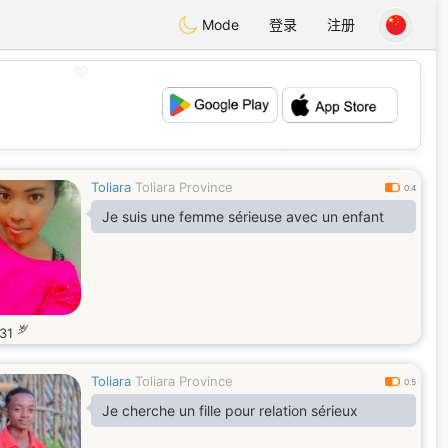
Mode
登录
注册
💖
💕
Toliara
Toliara Province
0.4
Je suis une femme sérieuse avec un enfant
岁
31
Toliara
Toliara Province
0.5
Je cherche un fille pour relation sérieux