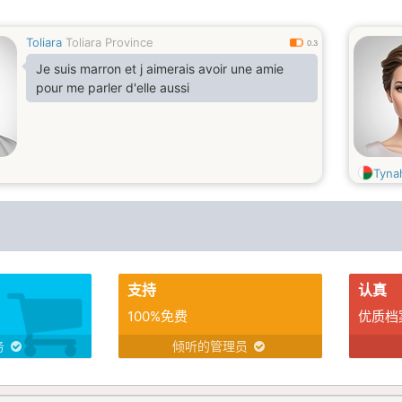
Toliara
Toliara Province
0.3
Je suis marron et j aimerais avoir une amie
pour me parler d'elle aussi
Tyna
支持
认真
100%免费
优质档
务
倾听的管理员