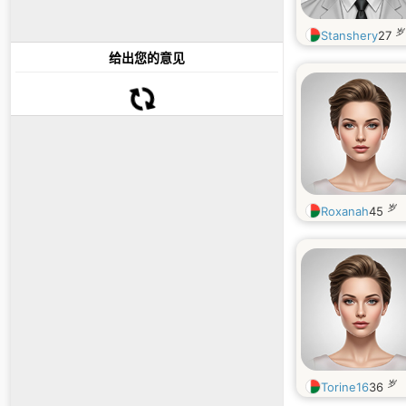
岁
Stanshery
27
给出您的意见
岁
Roxanah
45
岁
Torine16
36