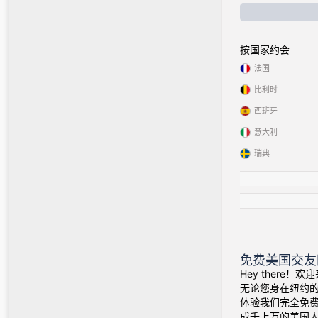
按国家约会
法国
比利时
西班牙
意大利
瑞典
免费美国交友
Hey there
无论您身在纽约
体验我们完全免
成千上万的美国