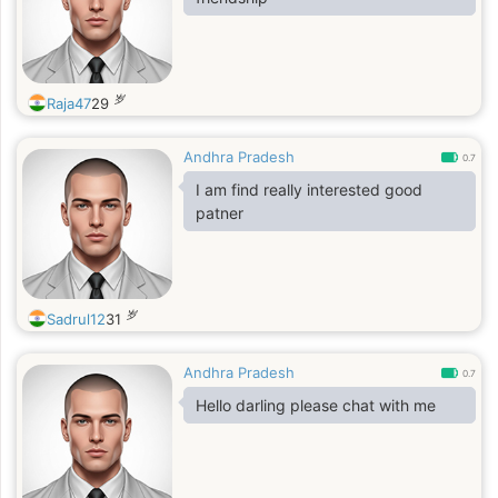
岁
Raja47
29
Andhra Pradesh
0.7
I am find really interested good
patner
岁
Sadrul12
31
Andhra Pradesh
0.7
Hello darling please chat with me