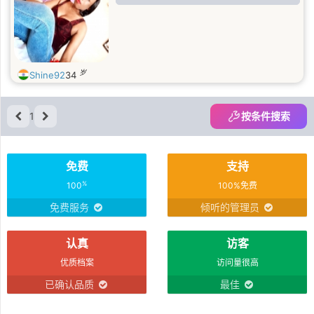
岁
Shine92
34
1
按条件搜索
免费
支持
%
100
100%免费
免费服务
倾听的管理员
认真
访客
优质档案
访问量很高
已确认品质
最佳