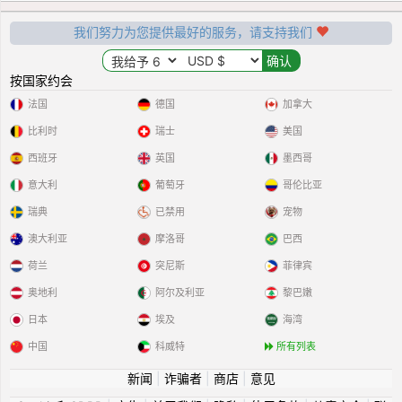
我们努力为您提供最好的服务，请支持我们
按国家约会
法国
德国
加拿大
比利时
瑞士
美国
西班牙
英国
墨西哥
意大利
葡萄牙
哥伦比亚
瑞典
已禁用
宠物
澳大利亚
摩洛哥
巴西
荷兰
突尼斯
菲律宾
奥地利
阿尔及利亚
黎巴嫩
日本
埃及
海湾
中国
科威特
所有列表
新闻
|
诈骗者
|
商店
|
意见