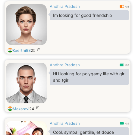
Andhra Pradesh
0.6
Im looking for good friendship
岁
Keerthi98
25
Andhra Pradesh
0.8
Hi i looking for polygamy life with girl
and tgirl
岁
Makaravi
24
Andhra Pradesh
0.9
Cool, sympa, gentille, et douce