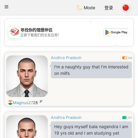
States
Dating
Toggle
Mode
登录
navigation
💖
寻找你的理想伴侣
💖
立即下载我们的交友应用！
💕
💕
Andhra Pradesh
0.6
I'm a naughty guy that I'm interested
on milfs
岁
Magnus27
28
Andhra Pradesh
0.7
Hey guys myself bala nagendra I am
19 yrs old and I am studying yet