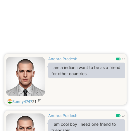
Andhra Pradesh
0.8
i am a indian i want to be as a friend
for other countries
岁
Sunny4747
21
Andhra Pradesh
0.7
I am cool boy I need one friend to
friendship