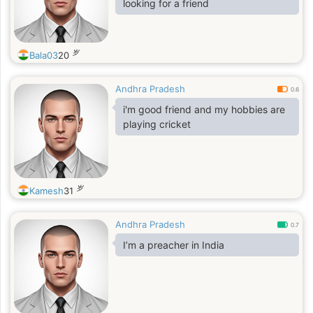
looking for a friend
岁
Bala03
20
Andhra Pradesh
0.6
i'm good friend and my hobbies are
playing cricket
岁
Kamesh
31
Andhra Pradesh
0.7
I’m a preacher in India