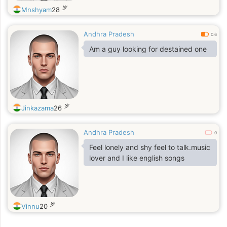
岁
Mnshyam
28
Andhra Pradesh
0.6
Am a guy looking for destained one
岁
Jinkazama
26
Andhra Pradesh
0
Feel lonely and shy feel to talk.music
lover and I like english songs
岁
Vinnu
20