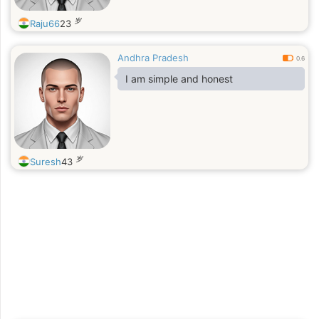
岁
Raju66
23
Andhra Pradesh
0.6
I am simple and honest
岁
Suresh
43