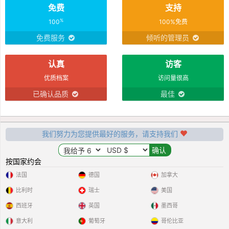
免费
支持
%
100
100%免费
免费服务
倾听的管理员
认真
访客
优质档案
访问量很高
已确认品质
最佳
我们努力为您提供最好的服务，请支持我们
按国家约会
法国
德国
加拿大
比利时
瑞士
美国
西班牙
英国
墨西哥
意大利
葡萄牙
哥伦比亚