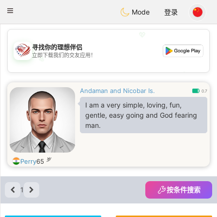
States
Dating
Toggle
Mode
登录
navigation
💖
寻找你的理想伴侣
立即下载我们的交友应用！
💖
💕
💕
Andaman and Nicobar Is.
0.7
I am a very simple, loving, fun,
gentle, easy going and God fearing
man.
岁
Perry
65
1
按条件搜索