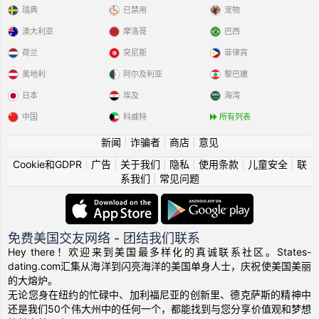
瑞典
已禁用
宠物
澳大利亚
摩洛哥
巴西
荷兰
突尼斯
菲律宾
奥地利
阿尔及利亚
黎巴嫩
日本
埃及
海湾
中国
科威特
所有列表
新闻
|
诈骗者
|
商店
|
意见
Cookie和GDPR
|
广告
|
关于我们
|
隐私
|
使用条款
|
儿童安全
|
联
系我们
|
常见问题
免费美国交友网络 - 团结我们联系
Hey there！欢迎来到美国最多样化的真诚联系社区。States-
dating.com汇集从海洋到闪亮海洋的美国单身人士，庆祝使美国美丽
的大熔炉。
无论您身在纽约的忙碌中、加利福尼亚的创新里、德克萨斯的精神中
还是我们50个伟大州中的任何一个，都能找到与您分享价值观和梦想