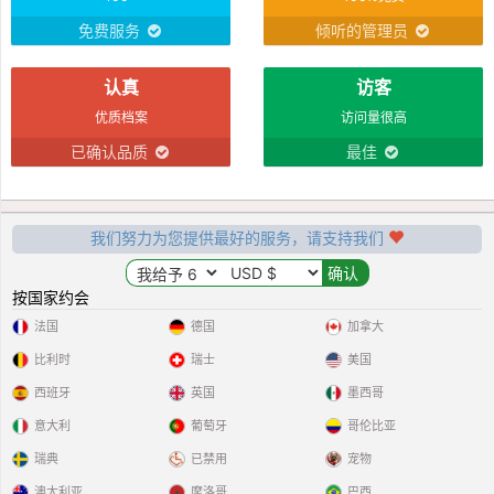
免费服务
倾听的管理员
认真
访客
优质档案
访问量很高
已确认品质
最佳
我们努力为您提供最好的服务，请支持我们
按国家约会
法国
德国
加拿大
比利时
瑞士
美国
西班牙
英国
墨西哥
意大利
葡萄牙
哥伦比亚
瑞典
已禁用
宠物
澳大利亚
摩洛哥
巴西