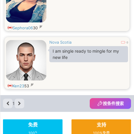
岁
Sephora06
30
Nova Scotia
0
I am single ready to mingle for my
new life
岁
Ken23
53
1
按条件搜索
免费
支持
%
100
100%免费