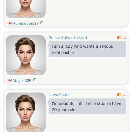
岁
Humblesoul
37
Prince Edward Island
0.3
i am a lady who wants a serious
relationship
岁
Abigail3
26
Nova Scotia
0.3
I'm beautifull hh . I stile studie i have
20 years old