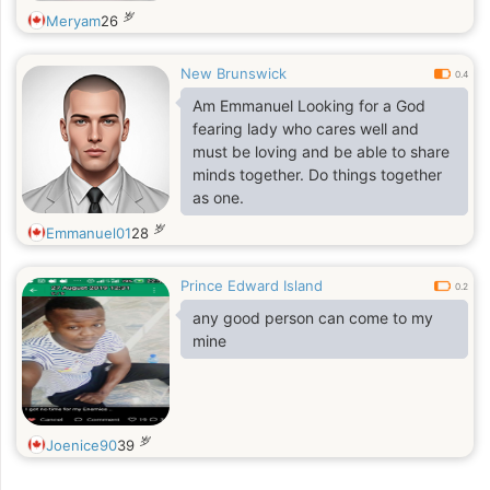
岁
Meryam
26
New Brunswick
0.4
Am Emmanuel Looking for a God
fearing lady who cares well and
must be loving and be able to share
minds together. Do things together
as one.
岁
Emmanuel01
28
Prince Edward Island
0.2
any good person can come to my
mine
岁
Joenice90
39