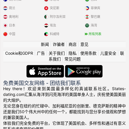
荷兰
突尼斯
菲律宾
奥地利
阿尔及利亚
黎巴嫩
日本
埃及
海湾
中国
科威特
所有列表
新闻
|
诈骗者
|
商店
|
意见
Cookie和GDPR
|
广告
|
关于我们
|
隐私
|
使用条款
|
儿童安全
|
联
系我们
|
常见问题
免费美国交友网络 - 团结我们联系
Hey there！欢迎来到美国最多样化的真诚联系社区。States-
dating.com汇集从海洋到闪亮海洋的美国单身人士，庆祝使美国美丽
的大熔炉。
无论您身在纽约的忙碌中、加利福尼亚的创新里、德克萨斯的精神中
还是我们50个伟大州中的任何一个，都能找到与您分享价值观和梦想
的兼容美国人。
体验我们完全免费的平台，它体现了美国机会、多样性和通过有意义
联系追求幸福的价值观。