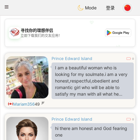
States
Dating
Toggle
Mode
登录
navigation
💖
寻找你的理想伴侣
💖
立即下载我们的交友应用！
💕
💕
Prince Edward Island
0
I am a beautiful woman who is
looking for my soulmate.i am a very
honest,respectful,obedient and
romantic girl who will be able to
satisfy my man with all what he
wants from me.i am interested in
岁
Mariam356
49
meeting any kind of man so feel free
to write to me because i am an open
Prince Edward Island
minded woman who will never hide
0
anything from my man.kisss
hi there am honest and God fearing
one