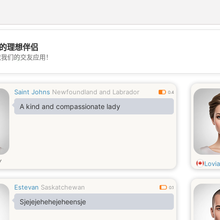
的理想伴侣
载我们的交友应用！
💖
💕
Saint Johns
Newfoundland and Labrador
0.4
A kind and compassionate lady
岁
Lovi
Estevan
Saskatchewan
0.1
Sjejejehehejeheensje