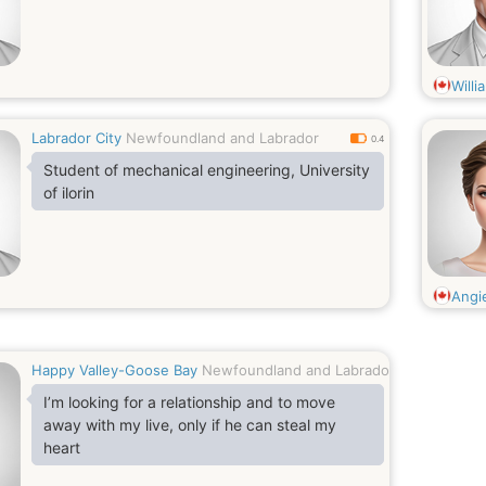
Willi
Labrador City
Newfoundland and Labrador
0.4
Student of mechanical engineering, University
of ilorin
Angi
Happy Valley-Goose Bay
Newfoundland and Labrador
0.6
I’m looking for a relationship and to move
away with my live, only if he can steal my
heart