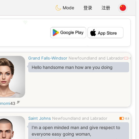
Mode
登录
注册
💖
💕
Grand Falls-Windsor
Newfoundland and Labrador
0
Hello handsome man how are you doing
岁
amomi
43
Saint Johns
Newfoundland and Labrador
0.3
I'm a open minded man and give respect to
everyone easy going woman,