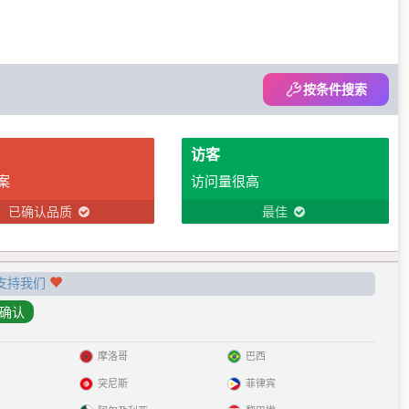
按条件搜索
访客
案
访问量很高
已确认品质
最佳
支持我们
摩洛哥
巴西
突尼斯
菲律宾