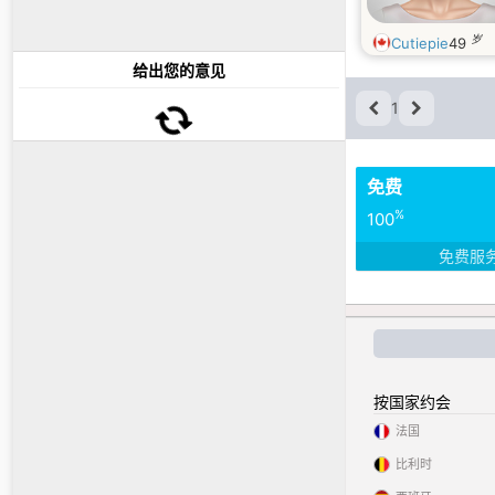
岁
Cutiepie
49
给出您的意见
1
免费
%
100
免费服
按国家约会
法国
比利时