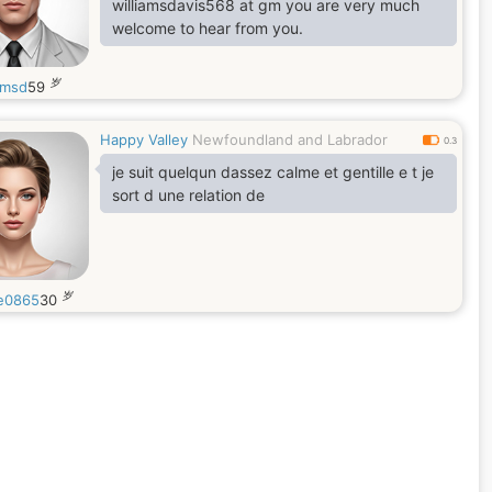
williamsdavis568 at gm you are very much
welcome to hear from you.
岁
amsd
59
Happy Valley
Newfoundland and Labrador
0.3
je suit quelqun dassez calme et gentille e t je
sort d une relation de
岁
e0865
30