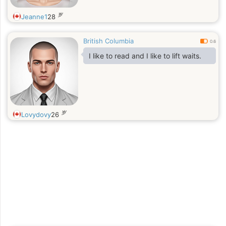
岁
Jeanne1
28
British Columbia
0.6
I like to read and I like to lift waits.
岁
Lovydovy
26