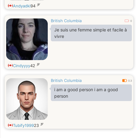
岁
Andyadki
94
British Columbia
0
Je suis une femme simple et facile à
vivre
岁
Cindyyyy
42
British Columbia
0.3
i am a good person i am a good
person
岁
Tubify1999
23