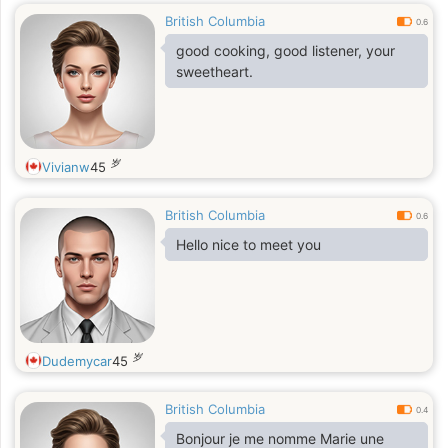
British Columbia
0.6
good cooking, good listener, your
sweetheart.
岁
Vivianw
45
British Columbia
0.6
Hello nice to meet you
岁
Dudemycar
45
British Columbia
0.4
Bonjour je me nomme Marie une