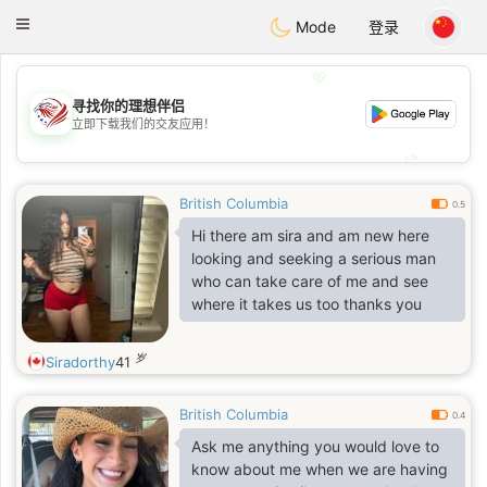
States
Dating
Toggle
Mode
登录
navigation
💖
寻找你的理想伴侣
💖
立即下载我们的交友应用！
💕
💕
British Columbia
0.5
Hi there am sira and am new here
looking and seeking a serious man
who can take care of me and see
where it takes us too thanks you
岁
Siradorthy
41
British Columbia
0.4
Ask me anything you would love to
know about me when we are having