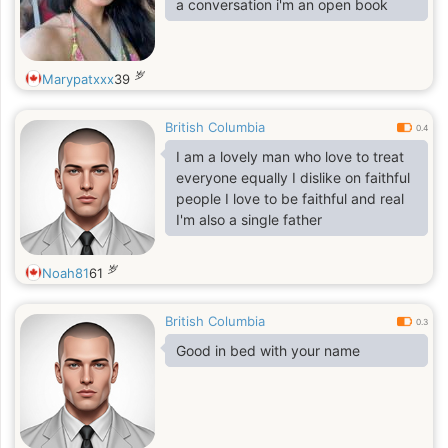
a conversation i'm an open book
岁
Marypatxxx
39
British Columbia
0.4
I am a lovely man who love to treat
everyone equally I dislike on faithful
people I love to be faithful and real
I'm also a single father
岁
Noah81
61
British Columbia
0.3
Good in bed with your name