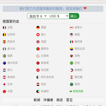
我们努力为您提供最好的服务，请支持我们
按国家约会
法国
德国
加拿大
比利时
瑞士
美国
西班牙
英国
墨西哥
意大利
葡萄牙
哥伦比亚
瑞典
已禁用
宠物
澳大利亚
摩洛哥
巴西
荷兰
突尼斯
菲律宾
奥地利
阿尔及利亚
黎巴嫩
日本
埃及
海湾
中国
科威特
所有列表
新闻
|
诈骗者
|
商店
|
意见