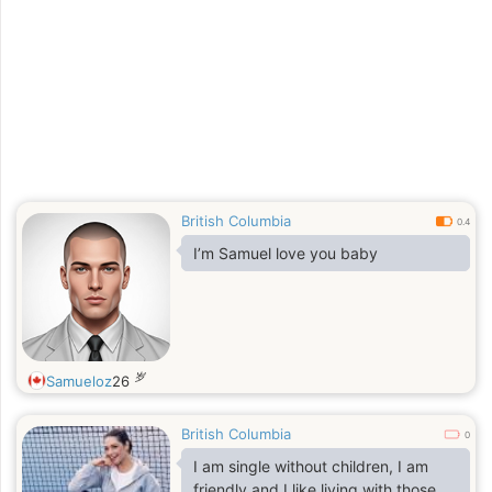
British Columbia
0.4
I’m Samuel love you baby
岁
Samueloz
26
British Columbia
0
I am single without children, I am
friendly and I like living with those