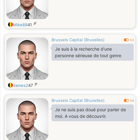
岁
Mike88
41
Brussels Capital (Bruxelles)
0.3
Je suis à la recherche d'une
personne sérieuse de tout genre
岁
James2
47
Brussels Capital (Bruxelles)
0.6
Je ne suis pas doué pour parler de
moi. A vous de découvrir.