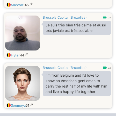
岁
Marco81
45
Brussels Capital (Bruxelles)
0.9
Je suis très bien très calme et aussi
très joviale est très sociable
岁
Hyter
44
Brussels Capital (Bruxelles)
0.8
I’m from Belgium and I’d love to
know an American gentleman to
carry the rest half of my life with him
and live a happy life together
岁
Soumeya
51