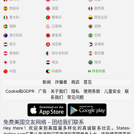
西班牙
英国
墨西哥
意大利
葡萄牙
哥伦比亚
瑞典
已禁用
宠物
澳大利亚
摩洛哥
巴西
荷兰
突尼斯
菲律宾
奥地利
阿尔及利亚
黎巴嫩
日本
埃及
海湾
中国
科威特
所有列表
新闻
|
诈骗者
|
商店
|
意见
Cookie和GDPR
|
广告
|
关于我们
|
隐私
|
使用条款
|
儿童安全
|
联
系我们
|
常见问题
免费美国交友网络 - 团结我们联系
Hey there！欢迎来到美国最多样化的真诚联系社区。States-
dating.com汇集从海洋到闪亮海洋的美国单身人士，庆祝使美国美丽