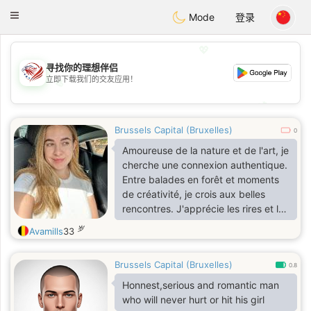
States
Dating
Toggle
Mode
登录
navigation
💖
寻找你的理想伴侣
立即下载我们的交友应用！
💖
💕
💕
Brussels Capital (Bruxelles)
0
Amoureuse de la nature et de l'art, je
cherche une connexion authentique.
Entre balades en forêt et moments
de créativité, je crois aux belles
rencontres. J'apprécie les rires et les
conversations profondes. Prêt à
岁
Avamills
33
partager des aventures et créer des
souvenirs ensemble
Brussels Capital (Bruxelles)
0.8
Honnest,serious and romantic man
who will never hurt or hit his girl