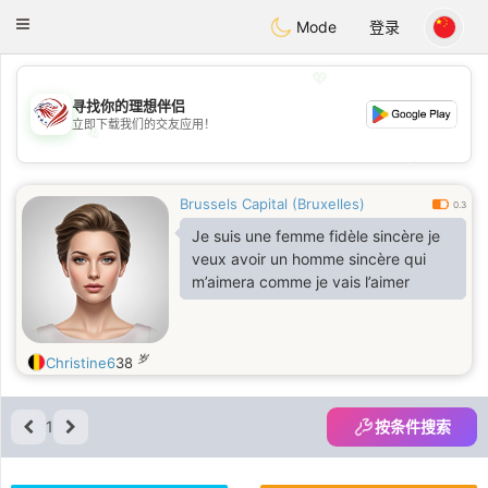
States
Dating
Toggle
Mode
登录
navigation
💖
寻找你的理想伴侣
立即下载我们的交友应用！
💖
💕
💕
Brussels Capital (Bruxelles)
0.3
Je suis une femme fidèle sincère je
veux avoir un homme sincère qui
m’aimera comme je vais l’aimer
岁
Christine6
38
1
按条件搜索