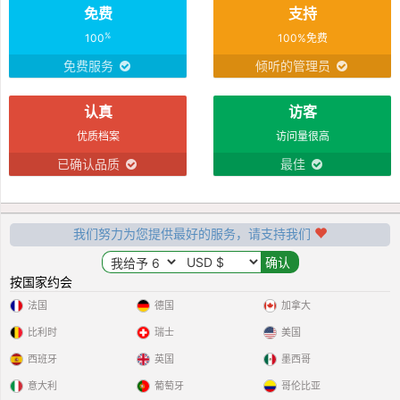
免费
支持
%
100
100%免费
免费服务
倾听的管理员
认真
访客
优质档案
访问量很高
已确认品质
最佳
我们努力为您提供最好的服务，请支持我们
按国家约会
法国
德国
加拿大
比利时
瑞士
美国
西班牙
英国
墨西哥
意大利
葡萄牙
哥伦比亚